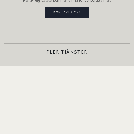
Hör av dig så återkommer Vilma för att berätta mer.
KONTAKTA OSS
FLER TJÄNSTER
SÄLJA
Hos oss får du de bästa förutsättningarna för en framgångsrik
bostadsförsäljning